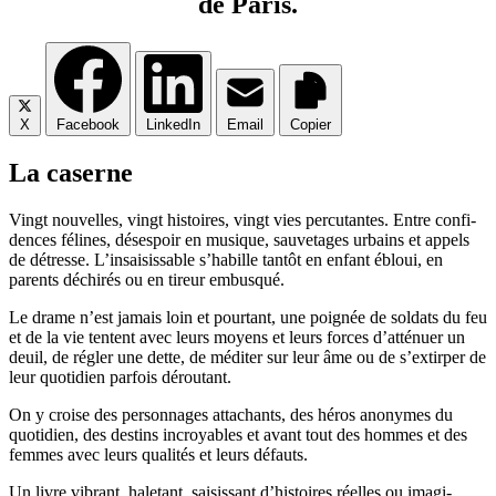
de Paris.
X
Facebook
LinkedIn
Email
Copier
La caserne
Vingt nou­velles, vingt his­toires, vingt vies per­cu­tantes. Entre confi­
dences félines, déses­poir en musique, sau­ve­tages urbains et appels
de détresse. L’in­sai­sis­sable s’habille tan­tôt en enfant ébloui, en
parents déchi­rés ou en tireur embusqué.
Le drame n’est jamais loin et pour­tant, une poi­gnée de sol­dats du feu
et de la vie tentent avec leurs moyens et leurs forces d’atténuer un
deuil, de régler une dette, de médi­ter sur leur âme ou de s’extirper de
leur quo­ti­dien par­fois déroutant.
On y croise des per­son­nages atta­chants, des héros ano­nymes du
quo­ti­dien, des des­tins incroyables et avant tout des hommes et des
femmes avec leurs qua­li­tés et leurs défauts.
Un livre vibrant, hale­tant, sai­sis­sant d’his­toires réelles ou ima­gi­