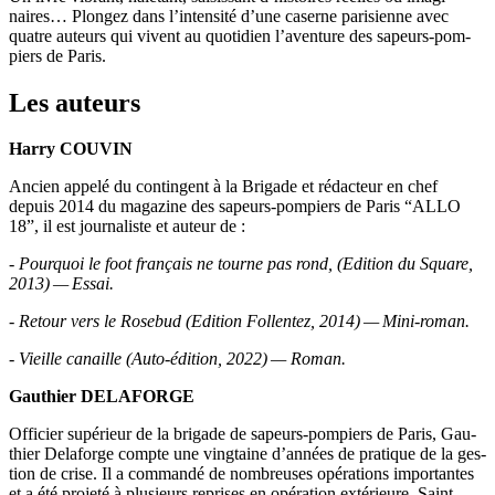
naires… Plon­gez dans l’intensité d’une caserne pari­sienne avec
quatre auteurs qui vivent au quo­ti­dien l’aventure des sapeurs-pom­
piers de Paris.
Les auteurs
Har­ry COUVIN
Ancien appe­lé du contin­gent à la Bri­gade et rédac­teur en chef
depuis 2014 du maga­zine des sapeurs-pom­piers de Paris “ALLO
18”, il est jour­na­liste et auteur de :
- Pour­quoi le foot fran­çais ne tourne pas rond, (Edi­tion du Square,
2013) — Essai.
- Retour vers le Rose­bud (Edi­tion Fol­len­tez, 2014) — Mini-roman.
- Vieille canaille (Auto-édi­tion, 2022) — Roman.
Gau­thier DELAFORGE
Offi­cier supé­rieur de la bri­gade de sapeurs-pom­piers de Paris, Gau­
thier Dela­forge compte une ving­taine d’années de pra­tique de la ges­
tion de crise. Il a com­man­dé de nom­breuses opé­ra­tions impor­tantes
et a été pro­je­té à plu­sieurs reprises en opé­ra­tion exté­rieure. Saint-