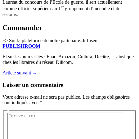
Lau­réat du concours de l’Ecole de guerre, il sert actuel­le­ment
er
comme offi­cier supé­rieur au 1
grou­pe­ment d’incendie et de
secours.
Commander
»> Sur la pla­te­forme de notre par­te­naire-dif­fu­seur
PUBLISHROOM
Et sur les autres sites : Fnac, Ama­zon, Cultu­ra, Decitre,… ain­si que
chez les libraires du réseau Dilicom.
Article suivant
→
Laisser un commentaire
Votre adresse e-mail ne sera pas publiée.
Les champs obligatoires
sont indiqués avec
*
Écrivez
ici…