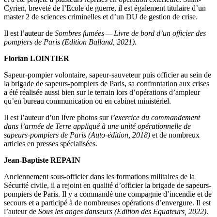
Cyrien, bre­ve­té de l’Ecole de guerre, il est éga­le­ment titu­laire d’un
mas­ter 2 de sciences cri­mi­nelles et d’un DU de ges­tion de crise.
Il est l’auteur de
Sombres fumées — Livre de bord d’un offi­cier des
pom­piers de Paris (Edi­tion Bal­land, 2021).
Flo­rian LOINTIER
Sapeur-pom­pier volon­taire, sapeur-sau­ve­teur puis offi­cier au sein de
la bri­gade de sapeurs-pom­piers de Paris, sa confron­ta­tion aux crises
a été réa­li­sée aus­si bien sur le ter­rain lors d’o­pé­ra­tions d’ampleur
qu’en bureau com­mu­ni­ca­tion ou en cabi­net ministériel.
Il est l’auteur d’un livre pho­tos sur
l’exercice du com­man­de­ment
dans l’armée de Terre appli­qué à une uni­té opé­ra­tion­nelle de
sapeurs-pom­piers de Paris (Auto-édi­tion, 2018)
et de nom­breux
articles en presses spécialisées.
Jean-Bap­tiste REPAIN
Ancien­ne­ment sous-offi­cier dans les for­ma­tions mili­taires de la
Sécu­ri­té civile, il a rejoint en qua­li­té d’officier la bri­gade de sapeurs-
pom­piers de Paris. Il y a com­man­dé une com­pa­gnie d’incendie et de
secours et a par­ti­ci­pé à de nom­breuses opé­ra­tions d’envergure. Il est
l’auteur de
Sous les anges dan­seurs (Edi­tion des Equa­teurs, 2022)
.