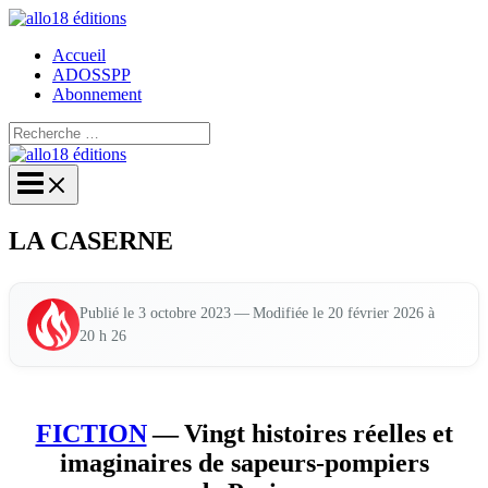
Aller
au
Accueil
contenu
ADOSSPP
Abonnement
Rechercher :
Rechercher
LA CASERNE
— Modi­fiée le 20 février 2026 à
Publié le 3 octobre 2023
20 h 26
FICTION
— Vingt histoires réelles et
imaginaires de sapeurs-pompiers